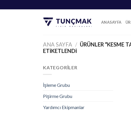
Skip
to
content
ANASAYFA
ÜR
ANA SAYFA
/
ÜRÜNLER “KESME T
ETIKETLENDI
KATEGORILER
İşleme Grubu
Pişirme Grubu
Yardımcı Ekipmanlar