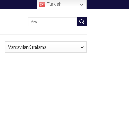
Turkish
Ara: