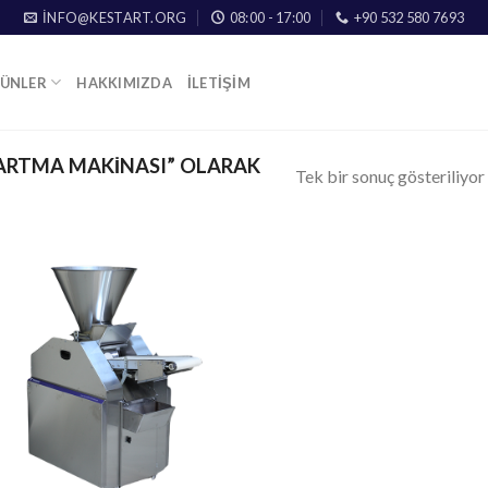
INFO@KESTART.ORG
08:00 - 17:00
+90 532 580 7693
ÜNLER
HAKKIMIZDA
İLETIŞIM
ARTMA MAKINASI” OLARAK
Tek bir sonuç gösteriliyor