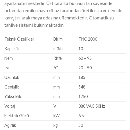
ayarlanabilmektedir. Üst tarafta bulunun fan sayesinde
ortamdan emilen hava cihaz tarafından üretilen ısı ve nem ile
karıştırılarak maya odasına üflenmektedir. Otomatik su
tahliye sistemi bulunmaktadır.
Teknik Özellikler
Birim
TNC 2000
Kapasite
m3/h
10
Nem
Rh%
60 – 95
Isı
ºC
20 – 50
Uzunluk
mm
185
Genişlik
mm
548
Yükseklik
mm
1750
Voltaj
V
380 VAC 50Hz
Elektrik Gücü
kW
6,5
Ağırlık
kg
50